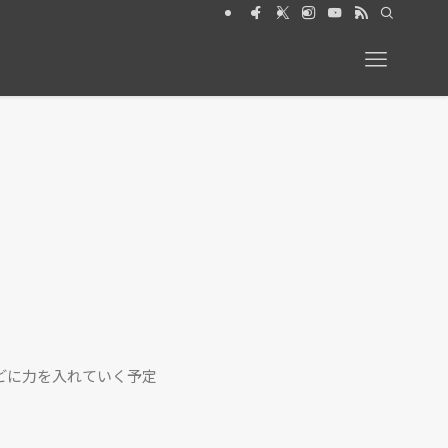
6月号【特集】動物と暮らす 絶賛発売中
どに力を入れていく予定