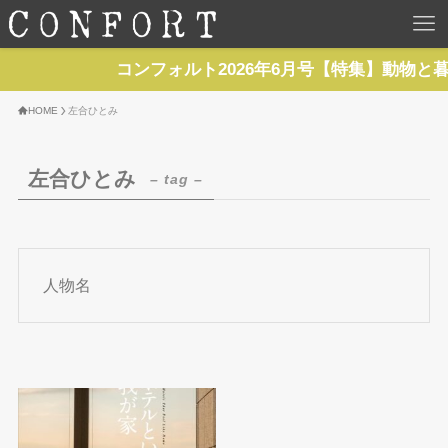
HOME
コンフォルト2026年6月号【特集】動物と
TOP
HOME
左合ひとみ
BACKNUMBER
左合ひとみ
– tag –
TOPICS
REPORTS
人物名
SERIES
NEWS
Contact Us