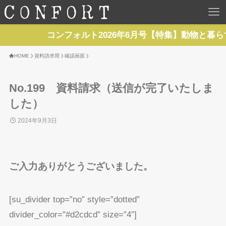
HOME
コンフォルト2026年6月号【特集】動物と暮ら
TOP
HOME
資料請求用
確認画面
BACKNUMBER
No.199 資料請求（送信が完了いたしま
した）
TOPICS
2024年9月3日
REPORTS
ご入力ありがとうございました。
SERIES
NEWS
[su_divider top=”no” style=”dotted”
divider_color=”#d2cdcd” size=”4″]
Contact Us