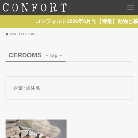
HOME
コンフォルト2026年6月号【特集】動物と
TOP
HOME
CERDOMS
BACKNUMBER
CERDOMS
– tag –
TOPICS
REPORTS
企業･団体名
SERIES
NEWS
Contact Us