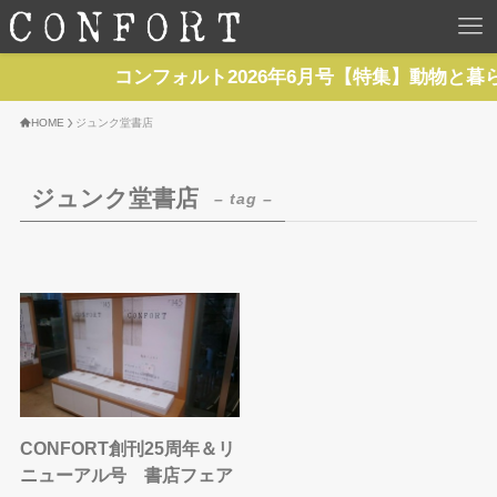
HOME
コンフォルト2026年6月号【特集】動物と暮
TOP
HOME
ジュンク堂書店
BACKNUMBER
ジュンク堂書店
– tag –
TOPICS
REPORTS
SERIES
NEWS
CONFORT創刊25周年＆リ
ニューアル号 書店フェア
Contact Us