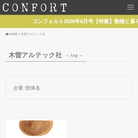
HOME
コンフォルト2026年6月号【特集】動物と暮
TOP
HOME
木曽アルテック社
BACKNUMBER
木曽アルテック社
– tag –
TOPICS
REPORTS
企業･団体名
SERIES
NEWS
Contact Us