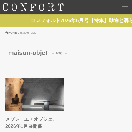
HOME
コンフォルト2026年6月号【特集】動物と暮
TOP
HOME
maison-objet
BACKNUMBER
maison-objet
– tag –
TOPICS
REPORTS
SERIES
NEWS
メゾン・エ・オブジェ、
2026年1月展開催
Contact Us