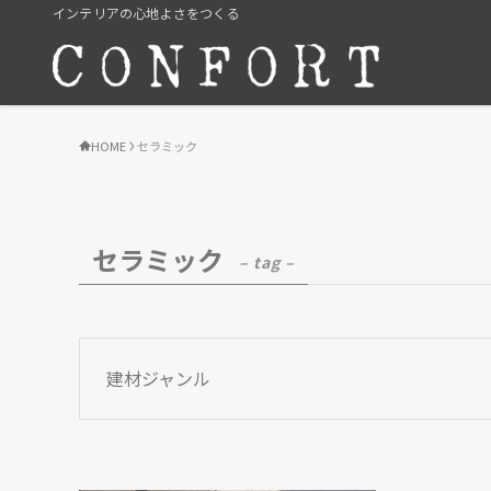
インテリアの心地よさをつくる
HOME
セラミック
セラミック
– tag –
建材ジャンル