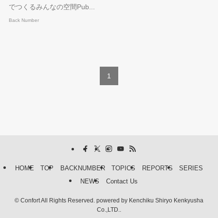
でつくるみんなの空間Pub...
Back Number
1
HOME
TOP
BACKNUMBER
TOPICS
REPORTS
SERIES
NEWS
Contact Us
©
Confort All Rights Reserved. powered by Kenchiku Shiryo Kenkyusha
Co.,LTD..