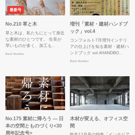
最新号
No.210 草と木
増刊「素材・建材ハンドブ
ック」vol.4
草と木は、私たちにとって身近
な素材のひとつです。 生長が
コンフォルト7月増刊インテリ
早いものが多く、加工も...
アの仕上げを知る素材・建材ハ
ンドブック vol.4HANDBO...
Back Number
Back Number
No.175 素材に帰ろう — 日
木材が変える、オフィス空
本の空間とものづくり<30
間
周年記念号>
昨年12月号の特集「インテリア