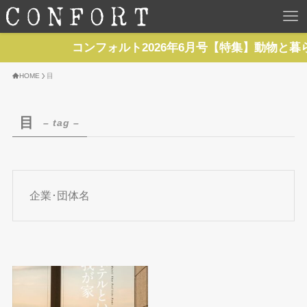
HOME
コンフォルト2026年6月号【特集】動物と暮
TOP
HOME
目
BACKNUMBER
目
– tag –
TOPICS
REPORTS
企業･団体名
SERIES
NEWS
Contact Us