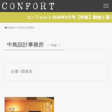
HOME
コンフォルト2026年6月号【特集】動物と暮
TOP
HOME
中島設計事務所
BACKNUMBER
中島設計事務所
– tag –
TOPICS
REPORTS
企業･団体名
SERIES
NEWS
Contact Us