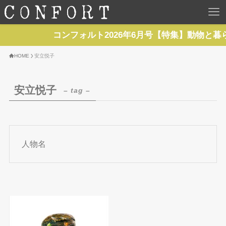
HOME
コンフォルト2026年6月号【特集】動物と暮
TOP
HOME
安立悦子
BACKNUMBER
安立悦子
– tag –
TOPICS
REPORTS
人物名
SERIES
NEWS
Contact Us