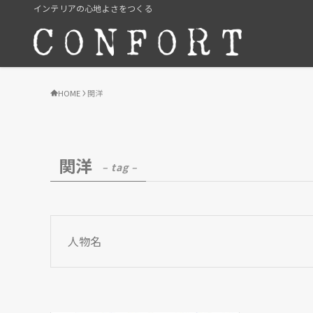
インテリアの心地よさをつくる
HOME
関洋
関洋
– tag –
人物名