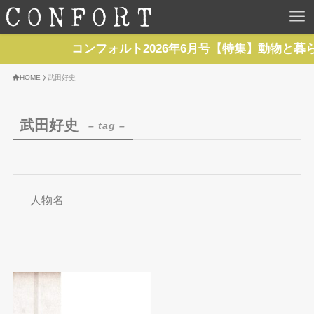
HOME
コンフォルト2026年6月号【特集】動物と暮
TOP
HOME
武田好史
BACKNUMBER
武田好史
– tag –
TOPICS
REPORTS
人物名
SERIES
NEWS
Contact Us