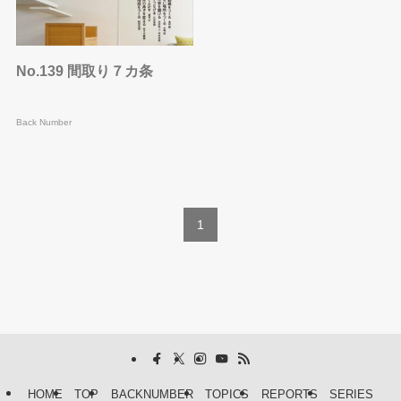
No.139 間取り７カ条
Back Number
1
HOME
TOP
BACKNUMBER
TOPICS
REPORTS
SERIES