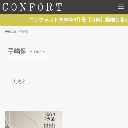
HOME
コンフォルト2026年6月号【特集】動物と暮
TOP
HOME
手嶋保
BACKNUMBER
手嶋保
– tag –
TOPICS
REPORTS
人物名
SERIES
NEWS
Contact Us