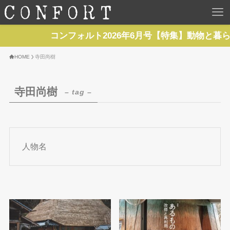
HOME
コンフォルト2026年6月号【特集】動物と暮
TOP
HOME
寺田尚樹
BACKNUMBER
寺田尚樹
– tag –
TOPICS
REPORTS
人物名
SERIES
NEWS
Contact Us