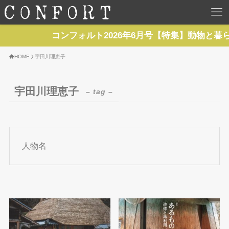
HOME
コンフォルト2026年6月号【特集】動物と暮
TOP
HOME
宇田川理恵子
BACKNUMBER
宇田川理恵子
– tag –
TOPICS
REPORTS
人物名
SERIES
NEWS
Contact Us