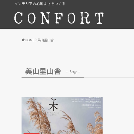
インテリアの心地よさをつくる
HOME
美山里山舎
美山里山舎
– tag –