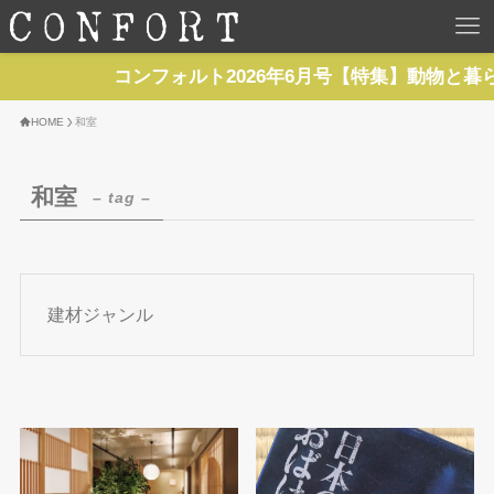
HOME
コンフォルト2026年6月号【特集】動物と暮
TOP
HOME
和室
BACKNUMBER
和室
– tag –
TOPICS
REPORTS
建材ジャンル
SERIES
NEWS
Contact Us