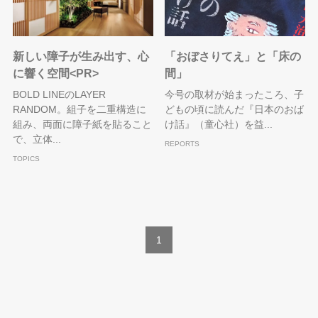
新しい障子が生み出す、心
「おぼさりてえ」と「床の
に響く空間<PR>
間」
BOLD LINEのLAYER
今号の取材が始まったころ、子
RANDOM。組子を二重構造に
どもの頃に読んだ『日本のおば
組み、両面に障子紙を貼ること
け話』（童心社）を益...
で、立体...
REPORTS
TOPICS
1