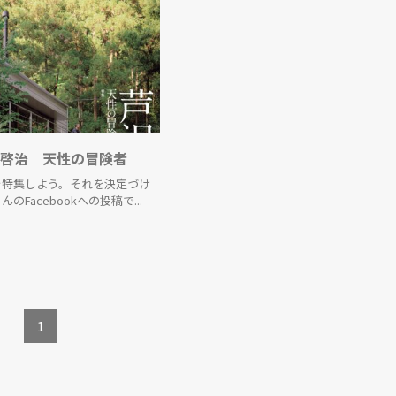
TOPICS
REPORTS
SERIES
 芦沢啓治 天性の冒険者
NEWS
を特集しよう。それを決定づけ
のFacebookへの投稿で...
Contact Us
1