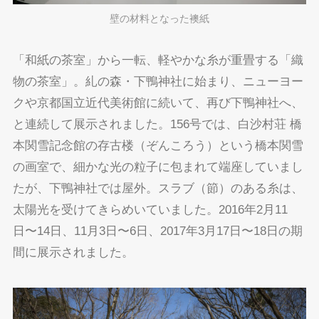
壁の材料となった襖紙
「和紙の茶室」から一転、軽やかな糸が重畳する「織
物の茶室」。糺の森・下鴨神社に始まり、ニューヨー
クや京都国立近代美術館に続いて、再び下鴨神社へ、
と連続して展示されました。156号では、白沙村荘 橋
本関雪記念館の存古楼（ぞんころう）という橋本関雪
の画室で、細かな光の粒子に包まれて端座していまし
たが、下鴨神社では屋外。スラブ（節）のある糸は、
太陽光を受けてきらめいていました。2016年2月11
日〜14日、11月3日〜6日、2017年3月17日〜18日の期
間に展示されました。