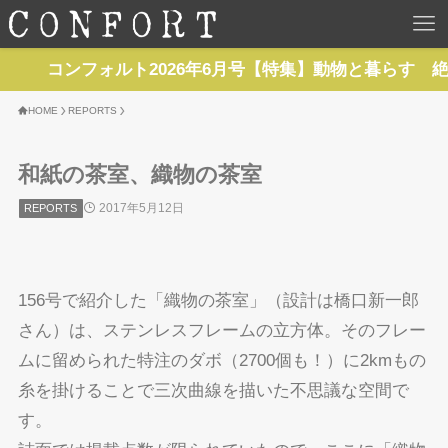
HOME
ンフォルト2026年6月号【特集】動物と暮らす 絶賛発売
TOP
HOME
REPORTS
BACKNUMBER
和紙の茶室、織物の茶室
2017年5月12日
REPORTS
TOPICS
REPORTS
156号で紹介した「織物の茶室」（設計は橋口新一郎
SERIES
さん）は、ステンレスフレームの立方体。そのフレー
ムに留められた特注のダボ（2700個も！）に2kmもの
NEWS
糸を掛けることで三次曲線を描いた不思議な空間で
す。
Contact Us