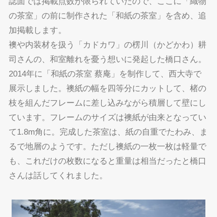
誌面では掲載点数が限られていたので、ここに「織物
の茶室」の前に制作された「和紙の茶室」を含め、追
加掲載します。
襖や内装材を扱う「カドカワ」の楞川（かどかわ）耕
司さんの、和室離れを憂う想いに発起した橋口さん。
2014年に「和紙の茶室 蔡庵」を制作して、西大寺で
展示しました。襖紙の幅を四等分にカットして、楮の
枝を組んだフレームに差し込みながら積層して壁にし
ています。フレームのサイズは襖紙が由来となってい
て1.8m角に。完成した茶室は、紙の自重でたわみ、ま
るで地層のようです。ただし襖紙の一枚一枚は軽量で
も、これだけの枚数になると重量は相当だったと橋口
さんは話してくれました。