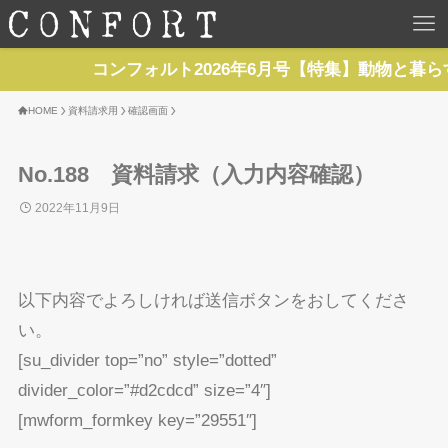
HOME
コンフォルト2026年6月号【特集】動物と暮ら
TOP
HOME
資料請求用
確認画面
BACKNUMBER
No.188 資料請求（入力内容確認）
2022年11月9日
TOPICS
REPORTS
以下内容でよろしければ送信ボタンをおしてくださ
SERIES
い。
[su_divider top=”no” style=”dotted”
NEWS
divider_color=”#d2cdcd” size=”4″]
[mwform_formkey key=”29551″]
Contact Us