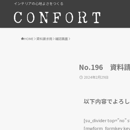
インテリアの心地よさをつくる
HOME
資料請求用
確認画面
No.196 資
2024年2月29日
以下内容でよろし
[su_divider top=”no” 
[mwform_formkey key