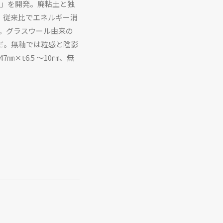
）」を開発。廃粘土と独
、従来比でエネルギー消
た。グラスウール由来の
だ。無釉では粒感と陰影
×t6.5 〜10㎜、無