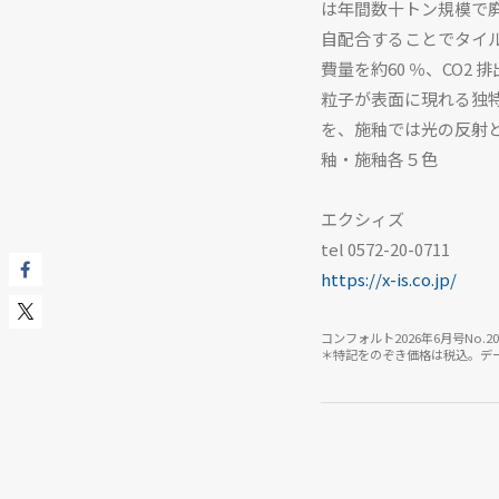
は年間数十トン規模で廃
自配合することでタイ
費量を約60 ％、CO
粒子が表面に現れる独
を、施釉では光の反射と深
釉・施釉各５色
エクシィズ
tel 0572-20-0711
https://x-is.co.jp/
コンフォルト2026年6月号No.209
＊特記をのぞき価格は税込。データ