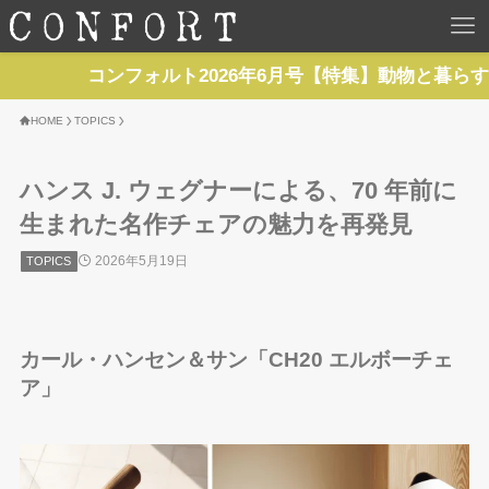
HOME
コンフォルト2026年6月号【特集】動物と暮らす 
TOP
HOME
TOPICS
BACKNUMBER
ハンス J. ウェグナーによる、70 年前に
生まれた名作チェアの魅力を再発見
TOPICS
2026年5月19日
TOPICS
REPORTS
カール・ハンセン＆サン「CH20 エルボーチェ
SERIES
ア」
NEWS
Contact Us