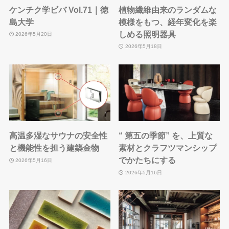
ケンチク学ビバ Vol.71｜徳
植物繊維由来のランダムな
島大学
模様をもつ、経年変化を楽
しめる照明器具
2026年5月20日
2026年5月18日
高温多湿なサウナの安全性
“ 第五の季節” を、上質な
と機能性を担う建築金物
素材とクラフツマンシップ
でかたちにする
2026年5月16日
2026年5月16日