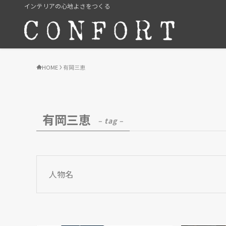
インテリアの心地よさをつくる
HOME
有岡三恵
有岡三恵
– tag –
人物名