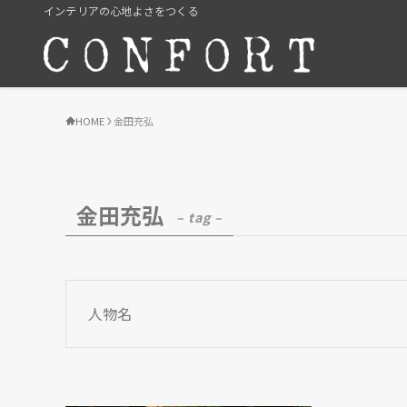
インテリアの心地よさをつくる
HOME
金田充弘
金田充弘
– tag –
人物名