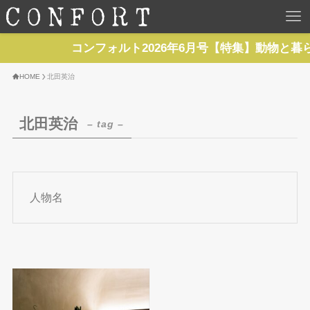
HOME
コンフォルト2026年6月号【特集】動物と暮
TOP
HOME
北田英治
BACKNUMBER
北田英治
– tag –
TOPICS
REPORTS
人物名
SERIES
NEWS
Contact Us