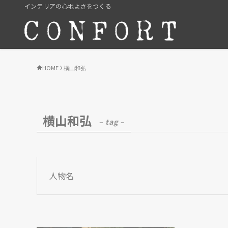
インテリアの心地よさをつくる
HOME
横山和弘
横山和弘
– tag –
人物名