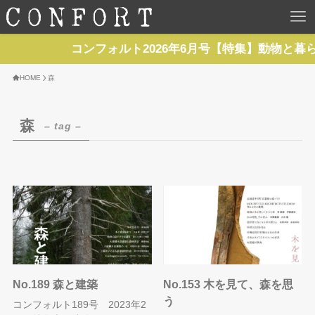
HOME
コンフォルト2026年6月号【特集】動物と暮
TOP
HOME
森
BACKNUMBER
森
– tag –
TOPICS
REPORTS
SERIES
NEWS
No.189 森と建築
No.153 木を見て、森を思
う
コンフォルト189号 2023年2
Contact Us