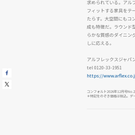
求められている。アルフレ
フィットする家具をテ
たらす。大空間にもコ
成も特徴だ。ラウンド型の
らかな質感のダイニング
しに応える。
アルフレックスジャパ
tel 0120-33-1951
https://www.arflex.co.
コンフォルト2026年12月号No.20
＊特記をのぞき価格は税込。データ