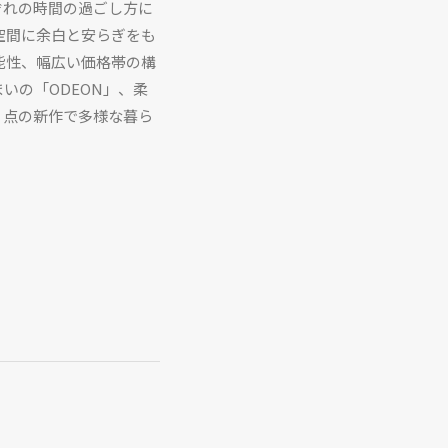
それぞれの時間の過ごし方に
空間に余白と安らぎをも
能性、幅広い価格帯の構
まいの「ODEON」、柔
 点の新作で多様な暮ら