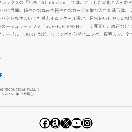
ックスの「2025-26 Collection」では、こうした変化と人
ーマに展開。穏やかな丸みや緩やかなカーブを取り入れた造形は、
HOME
ンパクトな住まいにも対応するスケール設定、日常使いしやすい機
モジュラーソファ「SOFFIOELEMENTI」（ 写真）、端正な佇
TOP
テーブル「LIOR」など、リビングからダイニング、寝室まで、全7
BACKNUMBER
TOPICS
ン
REPORTS
jp
SERIES
7 PRODUCTS＆NEWSより
は2025 年12 月現在。
NEWS
Contact Us
Facebook
Amazon
X
YouTube
Instagram