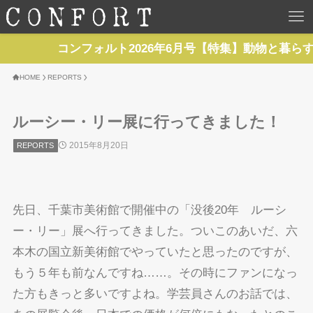
HOME
コンフォルト2026年6月号【特集】動物と暮らす 
TOP
HOME
REPORTS
BACKNUMBER
ルーシー・リー展に行ってきました！
2015年8月20日
REPORTS
TOPICS
REPORTS
先日、千葉市美術館で開催中の「没後20年 ルーシ
SERIES
ー・リー」展へ行ってきました。ついこのあいだ、六
本木の国立新美術館でやっていたと思ったのですが、
NEWS
もう５年も前なんですね……。その時にファンになっ
た方もきっと多いですよね。学芸員さんのお話では、
Contact Us