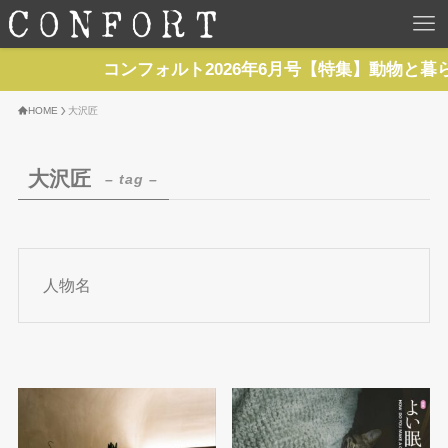
HOME
コンフォルト2026年6月号【特集】動物と暮
TOP
HOME
大沢匠
BACKNUMBER
大沢匠
– tag –
TOPICS
REPORTS
人物名
SERIES
NEWS
Contact Us