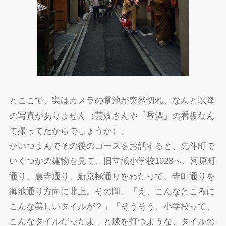
とここで、実はカメラの電池が突然切れ、なんと以降
の写真がありません（芸妓さんや「昼酒」の看板なん
て撮ってたからでしょうか）。
かいつまんでその後のコースをお話すると、先斗町で
いくつかの建物を見て、旧立誠小学校1928へ、河原町
通り、裏寺通り、新京極通りをわたって、寺町通りを
御池通り方向に北上。その間、「え、こんなところに
こんな美しいタイルが？」「そうそう、小学校って、
こんなタイルだったよ」と膝を打つような、タイルの