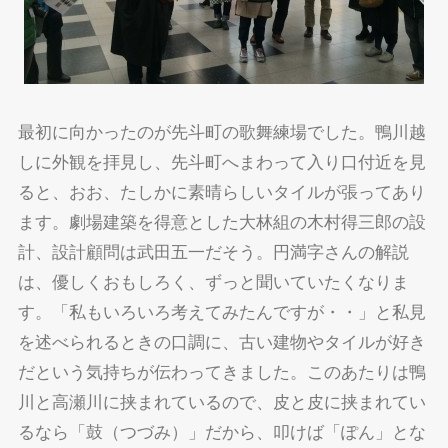
最初に向かったのが先斗町の歌舞練場でした。鴨川越
しに外観を拝見し、先斗町へまわって入り口付近を見
ると、おお、たしかに素晴らしいタイルが張ってあり
ます。劇場建築を得意とした大林組の木村得三郎の設
計、設計顧問は武田五一だそう。円満字さんの解説
は、優しくおもしろく、ずっと聞いていたくなりま
す。「私もいろいろ考えてみたんですが・・」と私見
を述べられるときの口調に、古い建物やタイルが好き
だという気持ちが伝わってきました。このあたりは鴨
川と高瀬川に挟まれているので、皮と皮に挟まれてい
るなら「鼓（つづみ）」だから、叩けば「ぽん」とな