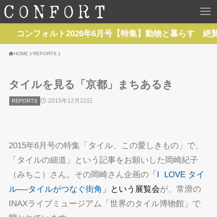
HOME
フォルト2026年6月号【特集】動物と暮らす 絶賛発売中
TOP
HOME
REPORTS
BACKNUMBER
タイルを見る「京都」まちあるき
2015年12月22日
REPORTS
TOPICS
REPORTS
2015年6月号の特集「タイル、この愛しきもの」で、
SERIES
「タイルの細道」という記事をお願いした岡崎紀子
（みちこ）さん。その岡崎さん企画の
「I LOVE タイ
NEWS
ル—-タイルがつなぐ街角」
という展覧会
が、常滑の
INAXライブミュージアム「世界のタイル博物館」で
Contact Us