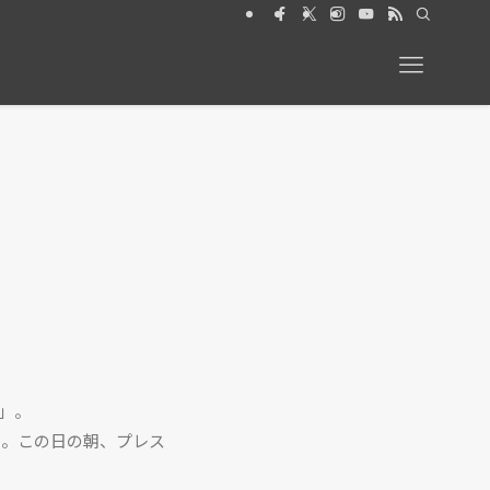
】動物と暮らす 絶賛発売中
め」。
た。この日の朝、プレス