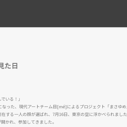
コンフォルト2026年6月号【特集
見た日
んでいる！」
になった、現代アートチーム目[mé]によるプロジェクト「まさゆ
実在する一人の顔が選ばれ、7月16日、東京の空に浮かべられまし
が開かれ、参加してきました。