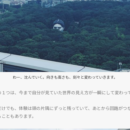
HOME
わー、沈んでいく。向きも高さも、刻々と変わっていきます。
TOP
の１つは、今まで自分が見ていた世界の見え方が一瞬にして変わっ
BACKNUMBER
だけでも、体験は頭の片隅にずっと残っていて、あとから回路がつ
TOPICS
ることもあります。
REPORTS