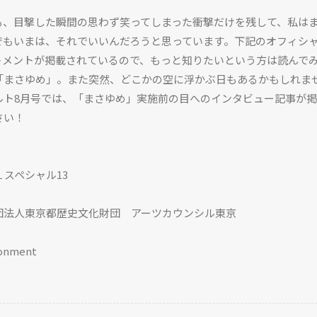
も、目撃した瞬間の思わず笑ってしまった衝撃だけを残して、私は
でもいまは、それでいいんだろうと思っています。下記のオフィシ
トメントが掲載されているので、もっと知りたいという方は読んで
「まさゆめ」。また突然、どこかの空に浮かぶ日もあるかもしれま
ルト8月号では、「まさゆめ」実施前の目へのインタビュー記事が
さい！
VAL スペシャル13
団法人東京都歴史文化財団 アーツカウンシル東京
ronment