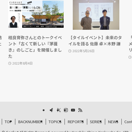
結
相良育弥さんとのトークイベ
【タイルイベント】未来のタ
ェ
ント「古くて新しい『茅葺
イルを語る 佐藤 卓×木野 謙
き』のしごと」を開催しまし
2022年5月26日
た
2022年8月4日
TOP
BACKNUMBER
TOPICS
REPORTS
SERIES
NEWS
Con