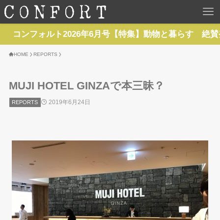
HOME
ルト2026年6月号【特集】動物と暮らす 絶賛発売中
TOP
HOME
REPORTS
BACKNUMBER
MUJI HOTEL GINZAで本三昧？
2019年6月24日
REPORTS
TOPICS
REPORTS
SERIES
NEWS
Contact Us